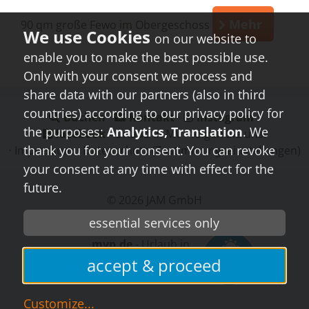
Mehr
90 qm große Fewo im Obergeschoss
on our website to
enable you to make the best possible use.
Only with your consent we process and
share data with our partners (also in third
countries) according to our privacy policy for
Buchen
⋅
Kontakt
⋅
instagram
⋅
the purposes:
Analytics, Translation
. We
facebook
- Urlaub in MV - folgen Sie uns!
thank you for your consent. You can revoke
⋅
Impressum
⋅
Datenschutz
(Zustimmungseinstellungen)
your consent at any time with effect for the
future.
© 2026
JAM GmbH
essential services only
mvp.de
- Urlaub in
Mecklenburg-
accept & proceed
Vorpommern
Customize
...